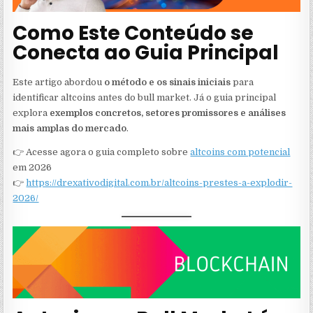
Como Este Conteúdo se
Conecta ao Guia Principal
Este artigo abordou
o método e os sinais iniciais
para
identificar altcoins antes do bull market. Já o guia principal
explora
exemplos concretos, setores promissores e análises
mais amplas do mercado
.
👉 Acesse agora o guia completo sobre
altcoins com potencial
em 2026
👉
https://drexativodigital.com.br/altcoins-prestes-a-explodir-
2026/