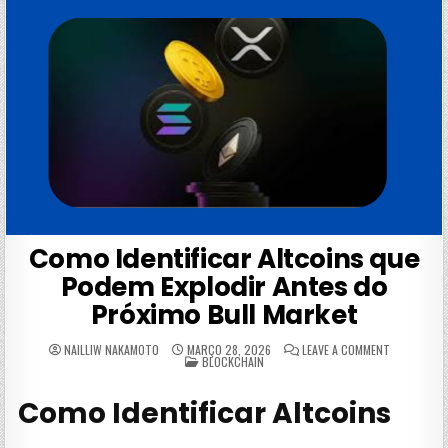
Como Identificar Altcoins que
Podem Explodir Antes do
Próximo Bull Market
ON
NAILLIW NAKAMOTO
MARÇO 28, 2026
LEAVE A COMMENT
POSTED
COMO
BLOCKCHAIN
IN
IDENTIFICA
ALTCOINS
QUE
Como Identificar Altcoins
PODEM
EXPLODIR
ANTES
DO