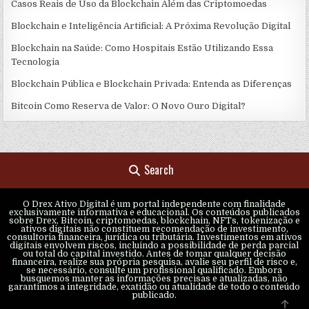
Casos Reais de Uso da Blockchain Além das Criptomoedas
Blockchain e Inteligência Artificial: A Próxima Revolução Digital
Blockchain na Saúde: Como Hospitais Estão Utilizando Essa
Tecnologia
Blockchain Pública e Blockchain Privada: Entenda as Diferenças
Bitcoin Como Reserva de Valor: O Novo Ouro Digital?
Search
O Drex Ativo Digital é um portal independente com finalidade
exclusivamente informativa e educacional. Os conteúdos publicados
sobre Drex, Bitcoin, criptomoedas, blockchain, NFTs, tokenização e
ativos digitais não constituem recomendação de investimento,
consultoria financeira, jurídica ou tributária. Investimentos em ativos
digitais envolvem riscos, incluindo a possibilidade de perda parcial
ou total do capital investido. Antes de tomar qualquer decisão
financeira, realize sua própria pesquisa, avalie seu perfil de risco e,
se necessário, consulte um profissional qualificado. Embora
busquemos manter as informações precisas e atualizadas, não
garantimos a integridade, exatidão ou atualidade de todo o conteúdo
publicado.
SCRO